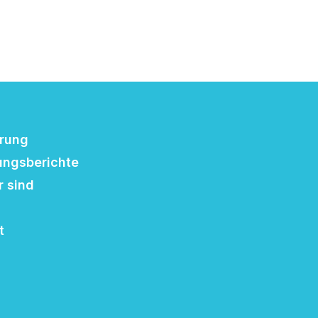
erung
ungsberichte
r sind
t