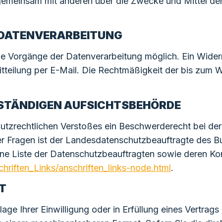
er gemeinsam mit anderen über die Zwecke und Mittel 
R DATENVERARBEITUNG
ge Vorgänge der Datenverarbeitung möglich. Ein Widerruf 
tteilung per E-Mail. Die Rechtmäßigkeit der bis zum W
USTÄNDIGEN AUFSICHTSBEHÖRDE
chutzrechtlichen Verstoßes ein Beschwerderecht bei d
r Fragen ist der Landesdatenschutzbeauftragte des Bu
eine Liste der Datenschutzbeauftragten sowie deren K
hriften_Links/anschriften_links-node.html
.
T
age Ihrer Einwilligung oder in Erfüllung eines Vertrags 