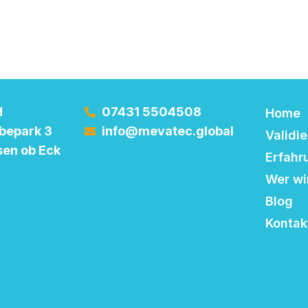
H
07431 5504508
Home
bepark 3
info@mevatec.global
Validi
en ob Eck
Erfahr
Wer wi
Blog
Kontak